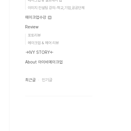
메이크업 & 셀프헤어 팁
이미지 컨설팅 강의-학교,기업,공공단체
메이크업수강
Review
포토리뷰
메이크업 & 헤어 리뷰
→IVY STORY←
About 아이비메이크업
최근글
인기글