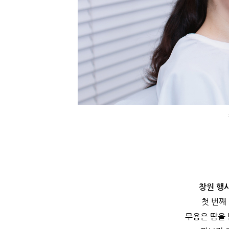
창원 행
첫 번째
무용은 땀을 