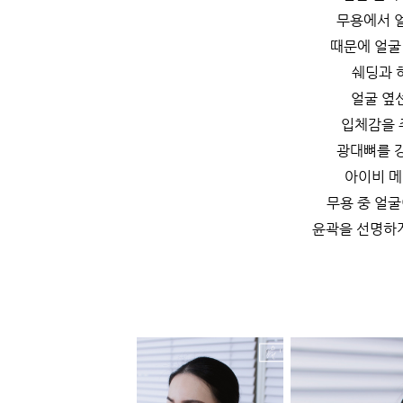
무용에서 
때문에 얼굴
쉐딩과 
얼굴 옆선
입체감을 
광대뼈를 
아이비 
무용 중 얼굴
윤곽을 선명하게