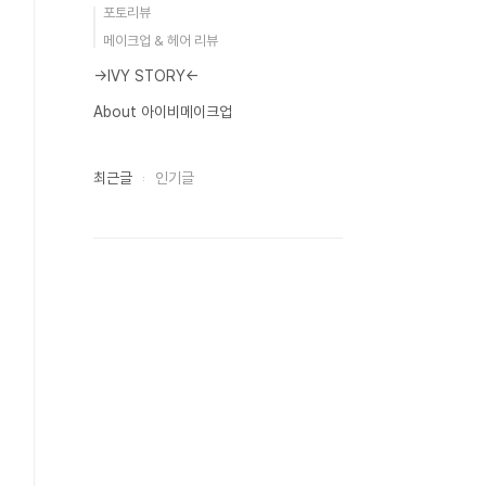
포토리뷰
메이크업 & 헤어 리뷰
→IVY STORY←
About 아이비메이크업
최근글
인기글