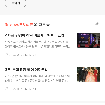
구독하기
더보기
Review/포토리뷰
의 다른 글
역대급 건강미 창원 머슬매니아 메이크업
글 내용
각종 스포츠 행사로 창원 머슬매니아 메이크업 아이비를
찾아주시는 고객님들을 보면 너무 멋있기도 하면서 동시에
안쓰러운 마음도 들고는 한답니다... 하지만, 자신의 일에
0
0
2017. 12. 28.
열정을 쏟는 일이니 그 누가 왈가왈부할 수 있을까요 창원
머슬매니아 메이크업으로 아이비 찾아주셨었던 고..
미인 본색 창원 헤어 메이크업
글 내용
2017년 한 해가 어떻게 갔나 싶게 숨 가쁘게 달려와 벌써
12월의 마지막을 준비중이네요! 모두 행복한 연말 준비하
고 계시나요? 다가올 2018년도 행복하고 몸 건강하시길
0
0
2017. 12. 21.
기원드리겠습니다~ 지난 11월 와인파티 초대로 스타일링
을 위해 창원 헤어 메이크업 아이비를 방문해주셨던 고객
님~ 어..