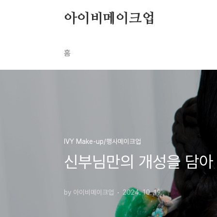
본문 바로가기
아이비메이크업
홈
IVY Make-up/행사메이크업
신부님만의 개성을 담아 
by 아이비메이크업
2024. 10. 19.