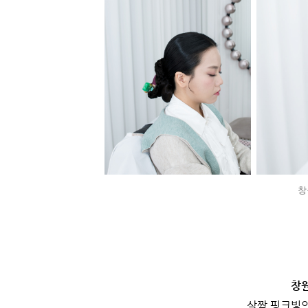
창
창
살짝 핑크빛