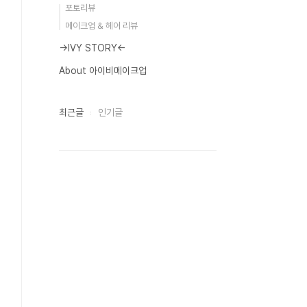
포토리뷰
메이크업 & 헤어 리뷰
→IVY STORY←
About 아이비메이크업
최근글
인기글