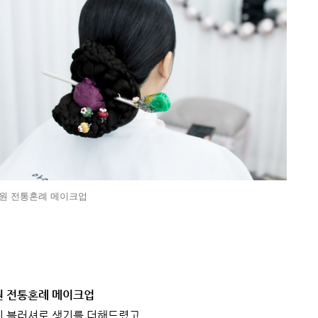
원 전통혼례 메이크업
원 전통혼례 메이크업
의 블러셔로 생기를 더해드렸고