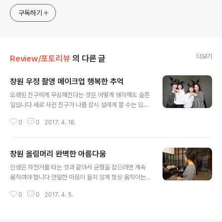
컨설팅 기반 메이크업 전문샵입니다.
구독하기
더보기
Review/포토리뷰
의 다른 글
창원 우정 촬영 메이크업 행복한 추억
글 내용
오래된 친구에게 무심해진다는 것은 어떻게 생각해도 슬픈
일입니다 새로 사귄 친구가 나를 잠시 설레게 할 수는 있지
만, 오래된 친구처럼 쓰라린 눈물을 닦아줄 수는 없다고 합
0
0
2017. 4. 18.
니다 얼마 전 친구분들끼리 창원 우정 촬영 메이크업 아이
비를 찾아주셨던 고객님들 ~ 각 지역에 떨어져 있..
창원 올림머리 완벽한 아름다움
글 내용
인생은 자전거를 타는 것과 같아서 균형을 잡으려면 계속
움직여야 합니다 안일한 마음이 들지 않게 항상 움직이는
여러분이 되길 바랍니다 따스한 봄이 오면서 결혼식에 참
0
0
2017. 4. 5.
석할 일이 많이지는 요즘입니다. 원피스, 양장, 한복 등 의
상에 어울리는 헤어 스타일링은 기본이겠죠? 창원 올..