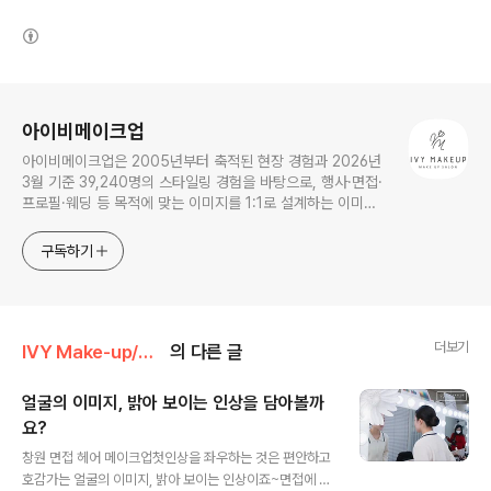
(새창열림)
로그 정보
아이비메이크업
아이비메이크업은 2005년부터 축적된 현장 경험과 2026년
3월 기준 39,240명의 스타일링 경험을 바탕으로, 행사·면접·
프로필·웨딩 등 목적에 맞는 이미지를 1:1로 설계하는 이미지
컨설팅 기반 메이크업 전문샵입니다.
구독하기
더보기
IVY Make-up/승무원면접메이크업
의 다른 글
얼굴의 이미지, 밝아 보이는 인상을 담아볼까
요?
글 내용
창원 면접 헤어 메이크업첫인상을 좌우하는 것은 편안하고
호감가는 얼굴의 이미지, 밝아 보이는 인상이죠~면접에 맞