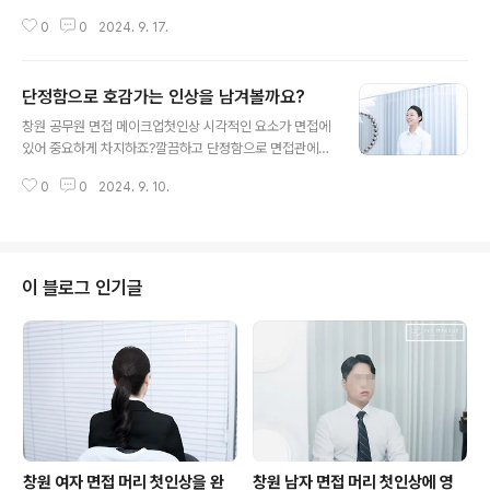
는 이미지와 옷차림에 맞추어아이비 메이크업이 당신의 매
0
0
2024. 9. 17.
력을 발산시켜볼까요?? 창원 면접 헤어 메이크업1시
간의 여유와 면접 준비에 더 집중할 수 있도록~준비한 만
큼 면접관에게 더 어필할 수 있도록아이비 메이크업과 당
단정함으로 호감가는 인상을 남겨볼까요?
신의 매력을 발산시켜볼까요? 창원 면접 헤어 메이크업
글 내용
장시간 대기시간과 면접에 무너짐과흐트러짐 없이 아이비
창원 공무원 면접 메이크업첫인상 시각적인 요소가 면접에
메이크업에당신의 스타일링을 맡겨보세요. 첫인상을
있어 중요하게 차지하죠?깔끔하고 단정함으로 면접관에
면접관에게 팩트 있게 심을창원 면접 헤어 메이크업짧은
호감가는 인상을아이비 메이크업과 남겨볼까요? 첫인
시간 동안 나에 대한 좋은 인상을 면접관들에게남기기 위
0
0
2024. 9. 10.
상을 결정하는 긴장되는 면접이기에외적인 부분도 신경이
해 한눈에 들어오는 깔끔함과 신뢰감!헤어스타일은 볼륨을
많이 쓰이시죠?창원 공무원 면접 메이크업색감을 덜어내
살려서 최대한 깔끔하아이비 메이크업이 ..
어 또렷하고 당당해 보이는 눈매 연출로아이비 메이크업이
과하지 않게 은은한 메이크업 연출해 볼까요? 자연스
러운 톤과 깔끔하고 매끈한 피부 표현, 하이라이트,치크로
이 블로그 인기글
생기 있으면서 환한 느낌으로 메이크업이 완성되었네요.창
원 공무원 면접 메이크업차분하면서 신중한 인상, 깔끔한
이미지를 줄 수 있는업피 헤어스타일로 아이비 메이크업이
마무리해볼까요? 면접 시 앞머리가 없는 편이 더욱 깔
끔하기 때문에얼굴형에 맞추어 부..
창원 여자 면접 머리 첫인상을 완
창원 남자 면접 머리 첫인상에 영