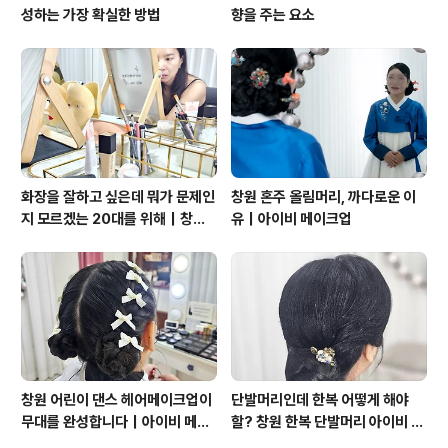
성하는 가장 확실한 방법
향을 주는 요소
화장을 잘하고 싶은데 뭐가 문제인
창원 혼주 올림머리, 까다로운 이
지 모르겠는 20대를 위해｜창원
유｜아이비 메이크업
원데이 메이크업 클래스 아이비 메
이크업
창원 어린이 댄스 헤어메이크업이
단발머리인데 한복 어떻게 해야
무대를 완성합니다｜아이비 메이
할? 창원 한복 단발머리 아이비 메
크업
이크업