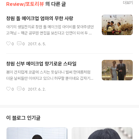
더보기
Review/포토리뷰
의 다른 글
창원 돌 메이크업 엄마의 무한 사랑
글 내용
아기의 생일잔치로 창원 돌 메이크업 아이비를 찾아주셨던
고객님 ~ 해군 공무원 면접을 보신다고 인연이 되어 두 번
째 방문을 해주셨답니다 결혼식 때 메이크업이 너무 마음
0
0
2017. 6. 5.
에 안 들어서 이번 돌잔치 때 신경 많이 쓰셨다고요 ~ 당일
너무 마음에 드신다고 만족하고 가신 모습이 생각나..
창원 신부 메이크업 향기로운 스타일
글 내용
봄이 간지럽게 코끝에 스치는 듯싶더니 벌써 한여름처럼
더운 날씨들만 이어지고 있으니 허무할 뿐이네요 갑자기
다가온 여름 대비 잘 하시길 바랄게요 저번 포스팅에 올렸
0
0
2017. 6. 2.
던 신부님 ~ 너무 감사하게도 당일 피로연 하기 전 찍었던
현장 스케치 자료를 보내주셨답니다 직접 구입하셨다..
이 블로그 인기글