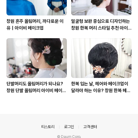
창원 혼주 올림머리, 까다로운 이
얼굴형 보완 중심으로 디자인하는
유｜아이비 메이크업
창원 한복 머리 스타일 추천 아이
비 메이크업
단발머리도 올림머리가 되나요?
한복 입는 날, 헤어와 메이크업이
창원 단발 올림머리 아이비 메이크
달라야 하는 이유? 창원 한복 메이
업
크업 아이비 메이크업
의안내
티스토리
로그인
고객센터
© Daum Corp.