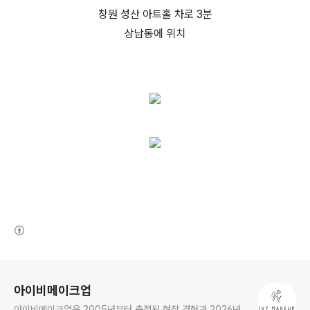
창원 성산 아트홀 차로 3분
상남동에 위치
(새창열림)
로그 정보
아이비메이크업
아이비메이크업은 2005년부터 축적된 현장 경험과 2026년