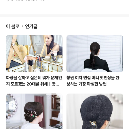
0
0
2018. 11. 29.
쁘게~ 예쁨으로 행복을 드려보아요 "당신의 오아시스" 창
원 프로필 촬영 메이크업 창원 롯데백화점 옆 교보문..
이 블로그 인기글
화장을 잘하고 싶은데 뭐가 문제인
창원 여자 면접 머리 첫인상을 완
지 모르겠는 20대를 위해｜창원
성하는 가장 확실한 방법
원데이 메이크업 클래스 아이비 메
이크업