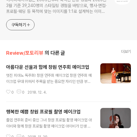
3월 기준 39,240명의 스타일링 경험을 바탕으로, 행사·면접·
프로필·웨딩 등 목적에 맞는 이미지를 1:1로 설계하는 이미지
컨설팅 기반 메이크업 전문샵입니다.
구독하기
더보기
Review/포토리뷰
의 다른 글
아름다운 선율과 함께 창원 연주회 메이크업
글 내용
멋진 피아노 독주회! 창원 연주회 메이크업 창원 연주회 메
이크업 무대 위에서 주목을 받는 중요한 자리인 만큼 부러
움과 시선을 사로잡는 빛나는 주인공으로 만들어드렸어요
0
0
2018. 12. 4.
아름다운 선율, 아름다운 그녀와 함께 "당신의 오아시스"
창원 연주회 메이크업 아이비 창원 성산아트 차로 3..
행복한 예쁨 창원 프로필 촬영 메이크업
글 내용
졸업 연주회 준비 중인 그녀 창원 프로필 촬영 메이크업 아
이비와 함께 창원 프로필 촬영 메이크업 아이비가 인생 사
진 만들어드릴게요 한 끗 차이의 힘을 발휘하여 오늘도 예